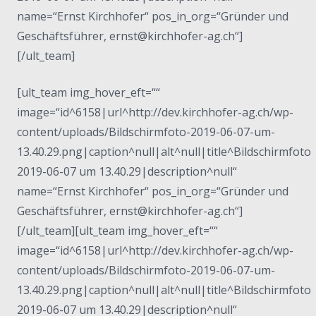
name=“Ernst Kirchhofer“ pos_in_org=“Gründer und
Geschäftsführer, ernst@kirchhofer-ag.ch“]
[/ult_team]
[ult_team img_hover_eft=““
image=“id^6158|url^http://dev.kirchhofer-ag.ch/wp-
content/uploads/Bildschirmfoto-2019-06-07-um-
13.40.29.png|caption^null|alt^null|title^Bildschirmfoto
2019-06-07 um 13.40.29|description^null“
name=“Ernst Kirchhofer“ pos_in_org=“Gründer und
Geschäftsführer, ernst@kirchhofer-ag.ch“]
[/ult_team][ult_team img_hover_eft=““
image=“id^6158|url^http://dev.kirchhofer-ag.ch/wp-
content/uploads/Bildschirmfoto-2019-06-07-um-
13.40.29.png|caption^null|alt^null|title^Bildschirmfoto
2019-06-07 um 13.40.29|description^null“