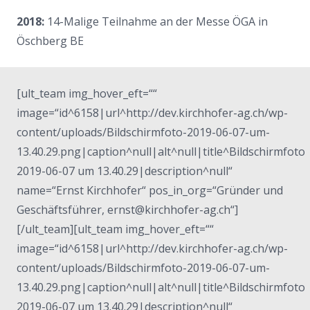
2018:
14-Malige Teilnahme an der Messe ÖGA in
Öschberg BE
[ult_team img_hover_eft=““
image=“id^6158|url^http://dev.kirchhofer-ag.ch/wp-
content/uploads/Bildschirmfoto-2019-06-07-um-
13.40.29.png|caption^null|alt^null|title^Bildschirmfoto
2019-06-07 um 13.40.29|description^null“
name=“Ernst Kirchhofer“ pos_in_org=“Gründer und
Geschäftsführer, ernst@kirchhofer-ag.ch“]
[/ult_team][ult_team img_hover_eft=““
image=“id^6158|url^http://dev.kirchhofer-ag.ch/wp-
content/uploads/Bildschirmfoto-2019-06-07-um-
13.40.29.png|caption^null|alt^null|title^Bildschirmfoto
2019-06-07 um 13.40.29|description^null“