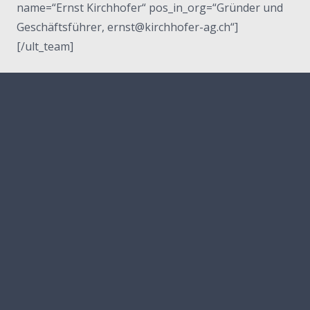
name=“Ernst Kirchhofer“ pos_in_org=“Gründer und
Geschäftsführer, ernst@kirchhofer-ag.ch“]
[/ult_team]